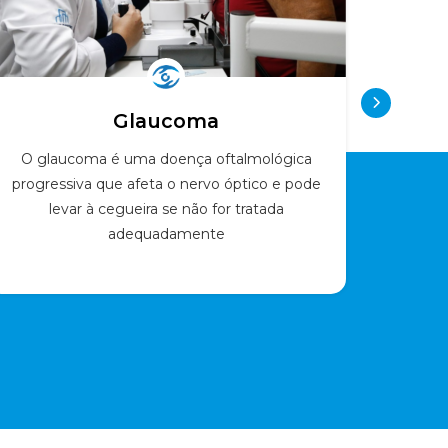
Glaucoma
O glaucoma é uma doença oftalmológica
O amb
progressiva que afeta o nervo óptico e pode
especia
levar à cegueira se não for tratada
ao diag
adequadamente