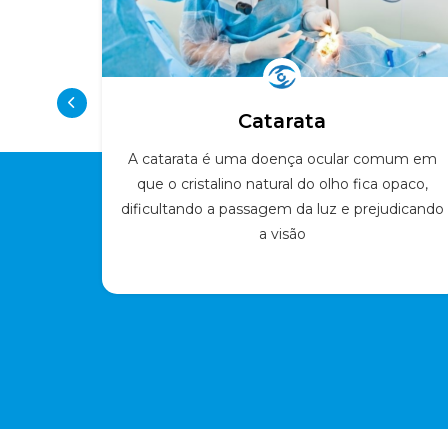
Catarata
logia é
A catarata é uma doença ocular comum em
to de
que o cristalino natural do olho fica opaco,
 partes
dificultando a passagem da luz e prejudicando
problema
a visão
visão e