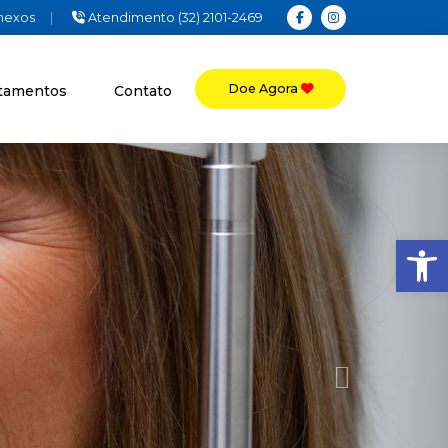
Anexos
|
Atendimento (32) 2101-2469
Doe Agora
tamentos
Contato
Next
Ba