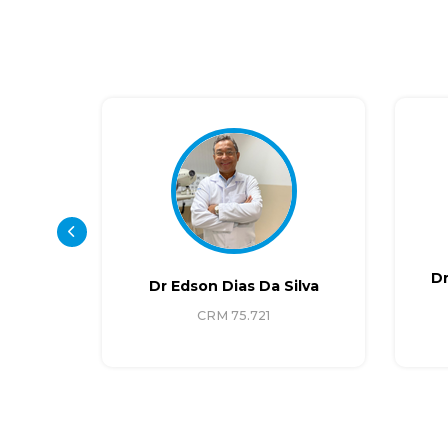
ra De
D
Dr Edson Dias Da Silva
CRM 75.721