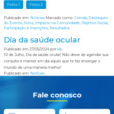
Fotos 2
Fotos 1
Publicado em:
Notícias
Marcado como:
Corrida
,
Destaques
do Evento
,
fotos
,
Impacto na Comunidade
,
Objetivo Social
,
Participação e Inscrições
,
Resultados
Dia da saúde ocular
Publicado em
27/05/2024
por
lsb
.
10 de Julho, Dia da saúde ocular! Não deixe de agendar sua
consulta e manter em dia aquilo que te faz enxergar o
mundo de uma maneira melhor!
Publicado em:
Notícias
Fale conosco