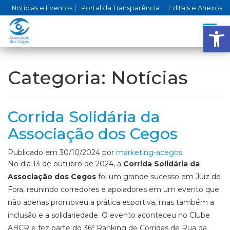
Notícias e Eventos
|
Portal da Transparência
|
Editais e Anexos
Ba
Alter
Categoria:
Notícias
Corrida Solidária da
Associação dos Cegos
Publicado em
30/10/2024
por
marketing-acegos
.
No dia 13 de outubro de 2024, a
Corrida Solidária da
Associação dos Cegos
foi um grande sucesso em Juiz de
Fora, reunindo corredores e apoiadores em um evento que
não apenas promoveu a prática esportiva, mas também a
inclusão e a solidariedade. O evento aconteceu no Clube
ABCR e fez parte do 36º Ranking de Corridas de Rua da