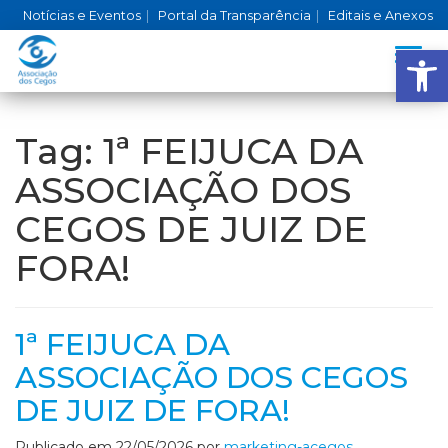
Notícias e Eventos
|
Portal da Transparência
|
Editais e Anexos
Ba
Alter
Tag:
1ª FEIJUCA DA
ASSOCIAÇÃO DOS
CEGOS DE JUIZ DE
FORA!
1ª FEIJUCA DA
ASSOCIAÇÃO DOS CEGOS
DE JUIZ DE FORA!
Publicado em
22/05/2026
por
marketing-acegos
.