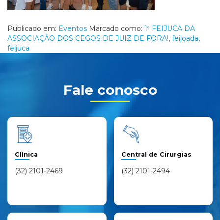
Publicado em:
Eventos
Marcado como:
1ª FEIJUCA DA
ASSOCIAÇÃO DOS CEGOS DE JUIZ DE FORA!
,
feijoada
,
feijuca
Fale conosco
Clínica
Central de Cirurgias
(32) 2101-2469
(32) 2101-2494